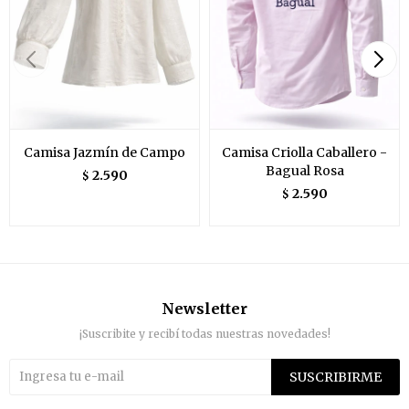
Camisa Jazmín de Campo
Camisa Criolla Caballero -
Bagual Rosa
2.590
$
2.590
$
Newsletter
¡Suscribite y recibí todas nuestras novedades!
SUSCRIBIRME

