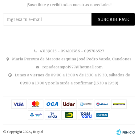
¡Suscribite y recibí todas nuestras novedades!
SUSCRIBIRME


43139015 - 094101766 - 095786527
María Pereyra de Marotte esquina José Pedro Varela, Canelones
ropadecampo1977@hotmail.com
Lunes a viernes de 09:00 a 13:00 y de 15:30 a 19:30, sábados de
09:00 a 13:00 y por la tarde a confirmar (15:30 a 19:30)
© Copyright 2026 / Bagual