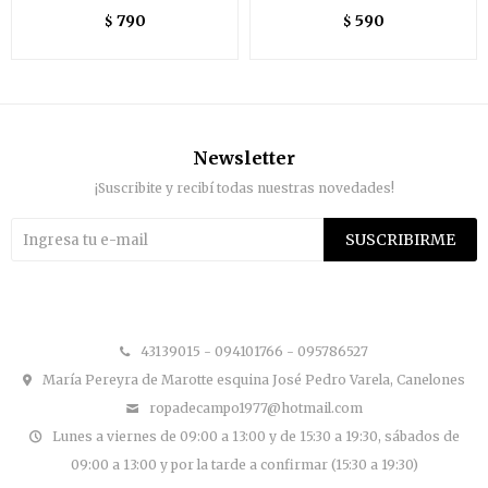
790
590
$
$
Newsletter
¡Suscribite y recibí todas nuestras novedades!
SUSCRIBIRME


43139015 - 094101766 - 095786527
María Pereyra de Marotte esquina José Pedro Varela, Canelones
ropadecampo1977@hotmail.com
Lunes a viernes de 09:00 a 13:00 y de 15:30 a 19:30, sábados de
09:00 a 13:00 y por la tarde a confirmar (15:30 a 19:30)