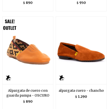
890
950
$
$
Alpargata de cuero con
alpargata cuero - chancho
guarda pampa - OSCURO
1.290
$
890
$