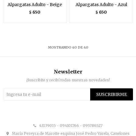
Alpargatas Adulto - Beige
Alpargatas Adulto - Azul
650
650
$
$
MOSTRANDO
40
DE
40
Newsletter
¡Suscribite y recibí todas nuestras novedades!
SUSCRIBIRME


43139015 - 094101766 - 095786527
María Pereyra de Marotte esquina José Pedro Varela, Canelones