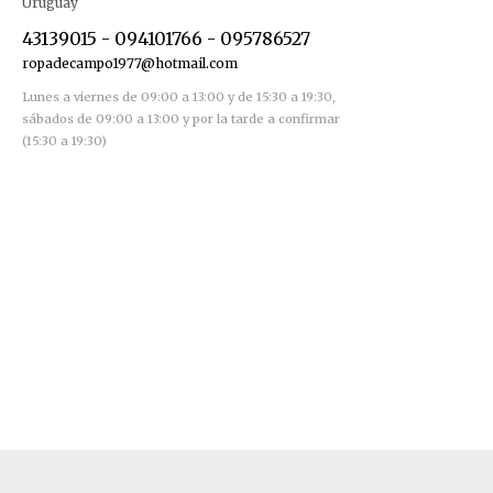
Uruguay
43139015 - 094101766 - 095786527
ropadecampo1977@hotmail.com
Lunes a viernes de 09:00 a 13:00 y de 15:30 a 19:30,
sábados de 09:00 a 13:00 y por la tarde a confirmar
(15:30 a 19:30)