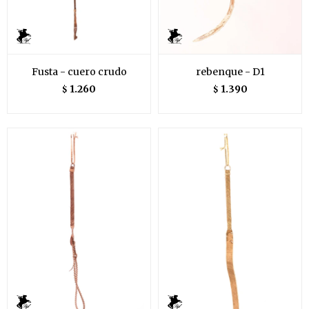
Fusta - cuero crudo
rebenque - D1
1.260
1.390
$
$