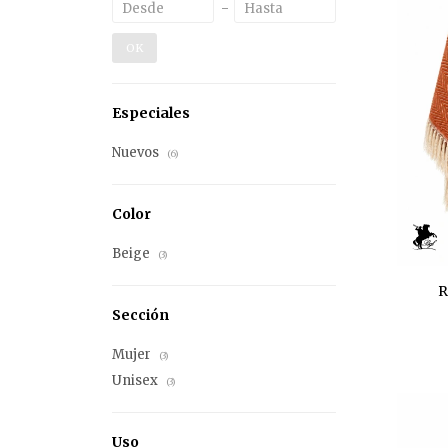
OK
Especiales
Nuevos
(6)
Color
Beige
(3)
R
Sección
Mujer
(3)
Unisex
(3)
Uso