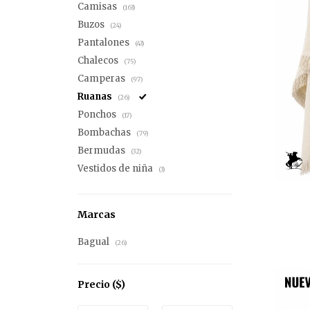
Camisas
(163)
Buzos
(24)
Pantalones
(43)
Chalecos
(75)
Camperas
(97)
Ruanas
(26)
Ponchos
(17)
Bombachas
(79)
Bermudas
(32)
Vestidos de niña
(3)
Marcas
Bagual
(26)
Precio
($)