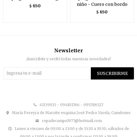
niño - Cuero con bordo
650
$
650
$
Newsletter
¡Suscribite y recibí todas nuestras novedades!
SUSCRIBIRME


43139015 - 094101766 - 095786527
María Pereyra de Marotte esquina José Pedro Varela, Canelones
ropadecampo1977@hotmail.com
Lunes a viernes de 09:00 a 13:00 y de 15:30 a 19:30, sábados de
09:00 a 13:00 y por la tarde a confirmar (15:30 a 19:30)