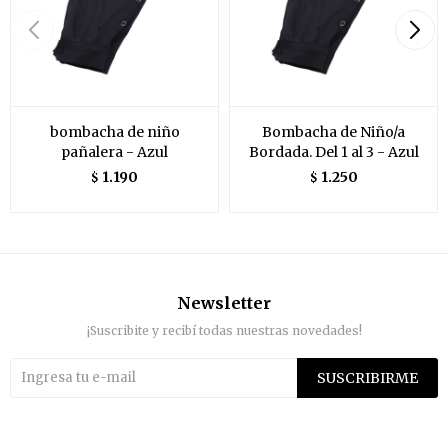
bombacha de niño
Bombacha de Niño/a
pañalera - Azul
Bordada. Del 1 al 3 - Azul
1.190
1.250
$
$
Newsletter
¡Suscribite y recibí todas nuestras novedades!
SUSCRIBIRME

