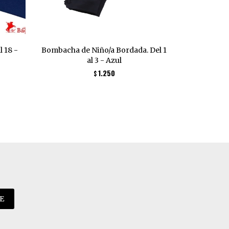
 18 -
Bombacha de Niño/a Bordada. Del 1
Bombacha d
al 3 - Azul
1.250
$
E