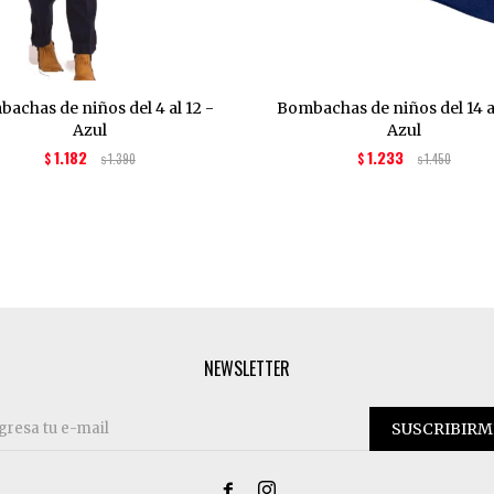
achas de niños del 4 al 12 -
Bombachas de niños del 14 al
Azul
Azul
1.182
1.233
$
1.390
$
1.450
$
$
NEWSLETTER
SUSCRIBIRM

