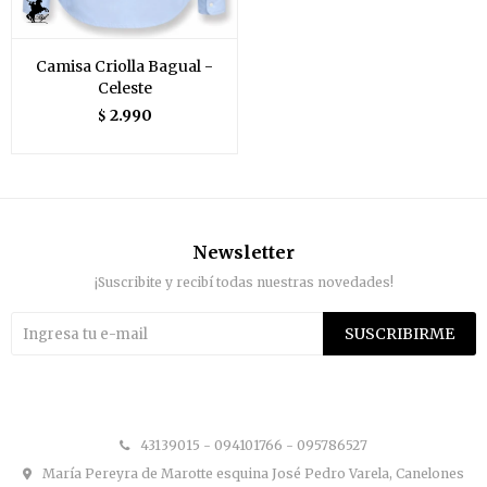
Camisa Criolla Bagual -
Celeste
2.990
$
Newsletter
¡Suscribite y recibí todas nuestras novedades!
SUSCRIBIRME


43139015 - 094101766 - 095786527
María Pereyra de Marotte esquina José Pedro Varela, Canelones