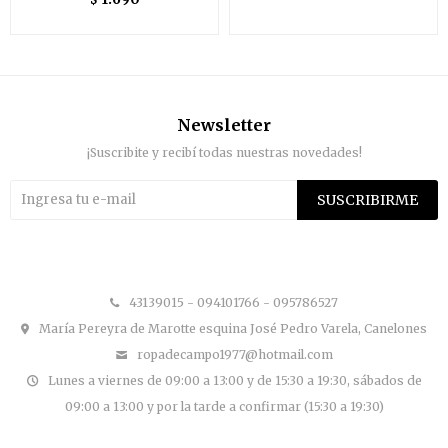
Newsletter
¡Suscribite y recibí todas nuestras novedades!
SUSCRIBIRME


43139015 - 094101766 - 095786527
María Pereyra de Marotte esquina José Pedro Varela, Canelones
ropadecampo1977@hotmail.com
Lunes a viernes de 09:00 a 13:00 y de 15:30 a 19:30, sábados de
09:00 a 13:00 y por la tarde a confirmar (15:30 a 19:30)