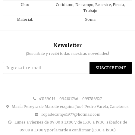
Uso
Cotidiano, De campo, Ecuestre, Fiesta,
Trabajo
Material
Goma
Newsletter
¡Suscribite y recibí todas nuestras novedades!
SUSCRIBIRME


43139015 - 094101766 - 095786527
María Pereyra de Marotte esquina José Pedro Varela, Canelones
ropadecampo1977@hotmail.com
Lunes a viernes de 09:00 a 13:00 y de 15:30 a 19:30, sábados de
09:00 a 13:00 y por la tarde a confirmar (15:30 a 19:30)