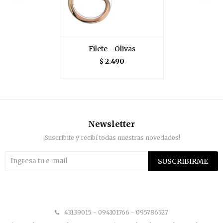
Filete - Olivas
2.490
$
Newsletter
¡Suscribite y recibí todas nuestras novedades!
SUSCRIBIRME


43139015 - 094101766 - 095786527