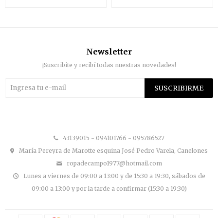
Newsletter
¡Suscribite y recibí todas nuestras novedades!
SUSCRIBIRME


43139015 - 094101766 - 095786527
María Pereyra de Marotte esquina José Pedro Varela, Canelones
ropadecampo1977@hotmail.com
Lunes a viernes de 09:00 a 13:00 y de 15:30 a 19:30, sábados de
09:00 a 13:00 y por la tarde a confirmar (15:30 a 19:30)