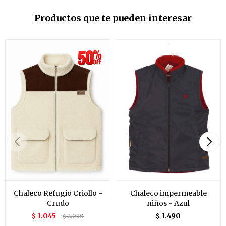
Productos que te pueden interesar
Chaleco Refugio Criollo -
Chaleco impermeable
Crudo
niños - Azul
1.045
1.490
$
2.090
$
$