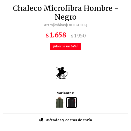
Chaleco Microfibra Hombre -
Negro
sjksbkasjDKDKCDKJ
1.658
$
1.950
$
14
Variantes:
Métodos y costos de envío