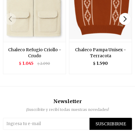
Chaleco Refugio Criollo -
Chaleco Pampa Unisex -
Crudo
Terracota
1.045
1.590
$
2.090
$
$
Newsletter
¡Suscribite y recibí todas nuestras novedades!
SUSCRIBIRME

