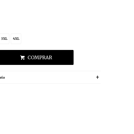
3XL
4XL
COMPRAR
vío