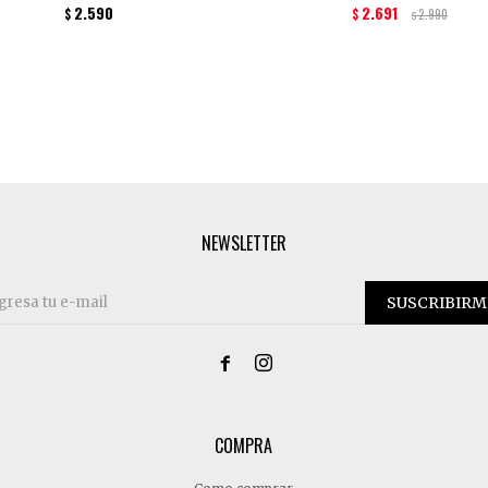
2.590
2.691
$
$
2.990
$
NEWSLETTER
SUSCRIBIRM


COMPRA