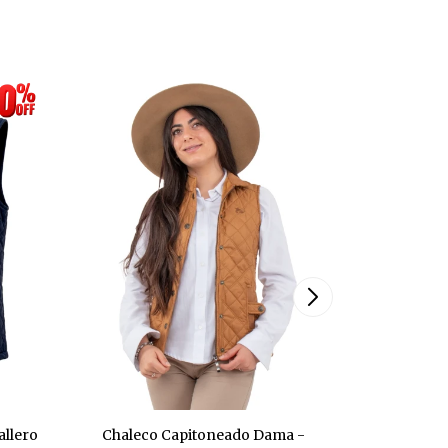
allero
Chaleco Capitoneado Dama -
Chaleco 