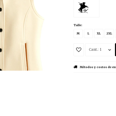
Talle:
M
L
XL
2XL
1
Métodos y costos de en