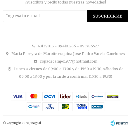
¡Suscribite y recibí todas nuestras novedades!
SUSCRIBIRME


43139015 - 094101766 - 095786527
María Pereyra de Marotte esquina José Pedro Varela, Canelones
ropadecampo1977@hotmail.com
Lunes a viernes de 09:00 a 13:00 y de 15:30 a 19:30, sábados de
09:00 a 13:00 y por la tarde a confirmar (15:30 a 19:30)
© Copyright 2026 / Bagual