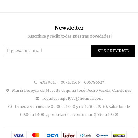
Newsletter
¡Suscribite y recibí todas nuestras novedades!
SUSCRIBIRME


43139015 - 094101766 - 095786527
María Pereyra de Marotte esquina José Pedro Varela, Canelones
ropadecampo1977@hotmail.com
Lunes a viernes de 09:00 a 13:00 y de 15:30 a 19:30, sábados de
09:00 a 13:00 y por la tarde a confirmar (15:30 a 19:30)