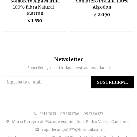
Sombrero Alga Marina
Sombrero Pralana 100%
100% Fibra Natural -
Algodon
Marron
2.090
$
1.550
$
Newsletter
¡Suscribite y recibí todas nuestras novedades!
SUSCRIBIRME


43139015 - 094101766 - 095786527
María Pereyra de Marotte esquina José Pedro Varela, Canelones
ropadecampo1977@hotmail.com