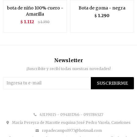
bota de niño 100% cuero -
Bota de goma - negra
Amarilla
1.290
$
1.112
$
1.390
$
Newsletter
¡Suscribite y recibí todas nuestras novedades!
SUSCRIBIRME


43139015 - 094101766 - 095786527
María Pereyra de Marotte esquina José Pedro Varela, Canelones
ropadecampo1977@hotmail.com