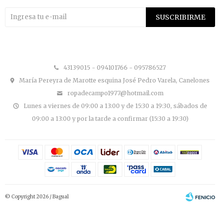
SUSCRIBIRME


43139015 - 094101766 - 095786527
María Pereyra de Marotte esquina José Pedro Varela, Canelones
ropadecampo1977@hotmail.com
Lunes a viernes de 09:00 a 13:00 y de 15:30 a 19:30, sábados de
09:00 a 13:00 y por la tarde a confirmar (15:30 a 19:30)
© Copyright 2026 / Bagual