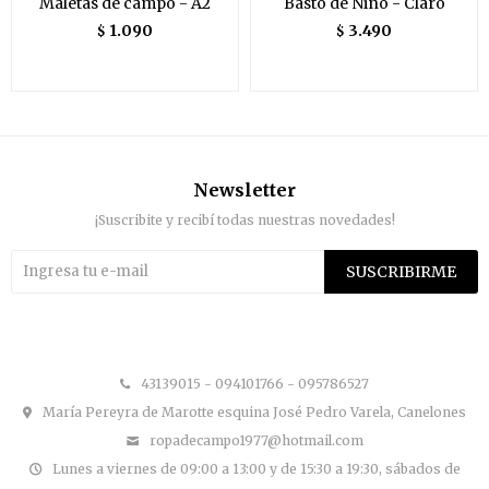
Maletas de campo - A2
Basto de Niño - Claro
1.090
3.490
$
$
Newsletter
¡Suscribite y recibí todas nuestras novedades!
SUSCRIBIRME


43139015 - 094101766 - 095786527
María Pereyra de Marotte esquina José Pedro Varela, Canelones
ropadecampo1977@hotmail.com
Lunes a viernes de 09:00 a 13:00 y de 15:30 a 19:30, sábados de