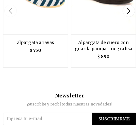
alpargata a rayas
Alpargata de cuero con
guarda pampa - negra lisa
750
$
890
$
Newsletter
¡Suscribite y recibí todas nuestras novedades!
SUSCRIBIRME

