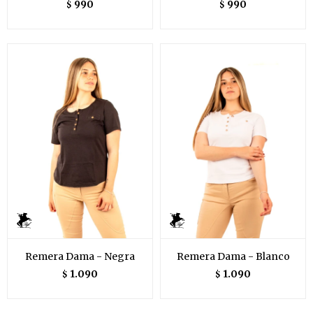
990
990
$
$
Remera Dama - Negra
Remera Dama - Blanco
1.090
1.090
$
$