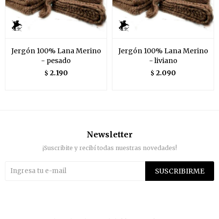
Jergón 100% Lana Merino
Jergón 100% Lana Merino
- pesado
- liviano
2.190
2.090
$
$
Newsletter
¡Suscribite y recibí todas nuestras novedades!
SUSCRIBIRME

