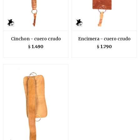
Cinchon - cuero crudo
Encimera - cuero crudo
1.490
1.790
$
$