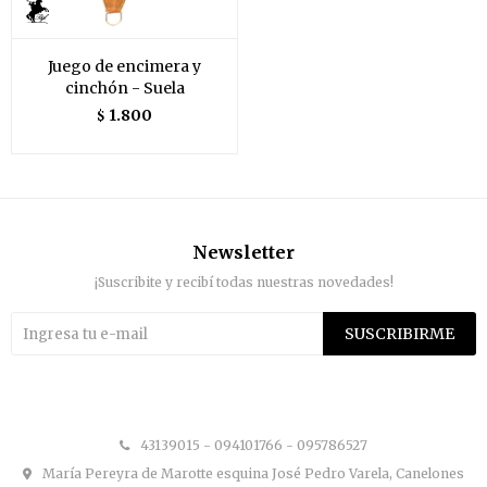
Juego de encimera y
cinchón - Suela
1.800
$
Newsletter
¡Suscribite y recibí todas nuestras novedades!
SUSCRIBIRME


43139015 - 094101766 - 095786527
María Pereyra de Marotte esquina José Pedro Varela, Canelones