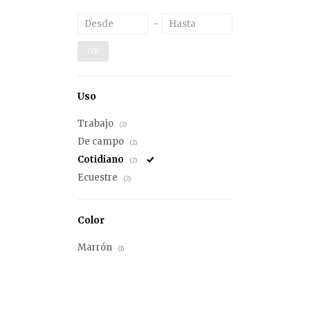
OK
Uso
Trabajo
(2)
De campo
(2)
Cotidiano
(2)
Ecuestre
(2)
Color
Marrón
(1)