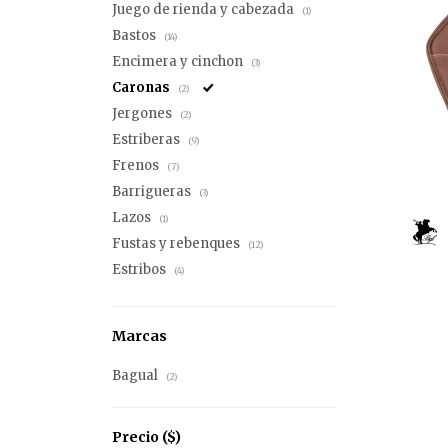
Juego de rienda y cabezada
(1)
Bastos
(14)
Encimera y cinchon
(3)
Caronas
(2)
Jergones
(2)
Estriberas
(9)
Frenos
(7)
Barrigueras
(3)
Lazos
(1)
Fustas y rebenques
(12)
Estribos
(4)
Marcas
Bagual
(2)
Precio
($)