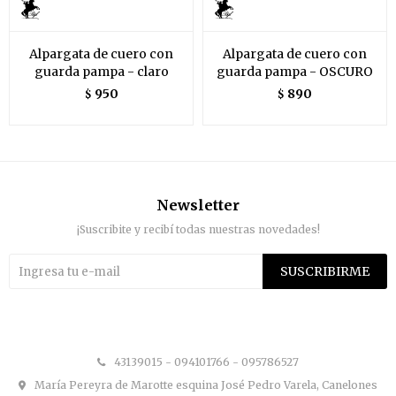
Alpargata de cuero con
Alpargata de cuero con
guarda pampa - claro
guarda pampa - OSCURO
950
890
$
$
Newsletter
¡Suscribite y recibí todas nuestras novedades!
SUSCRIBIRME


43139015 - 094101766 - 095786527
María Pereyra de Marotte esquina José Pedro Varela, Canelones