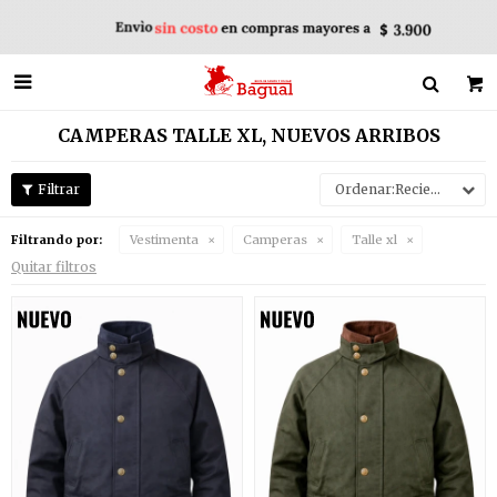

CAMPERAS TALLE XL, NUEVOS ARRIBOS
Recientes
Filtrando por:
Vestimenta
Camperas
Talle xl
Quitar filtros