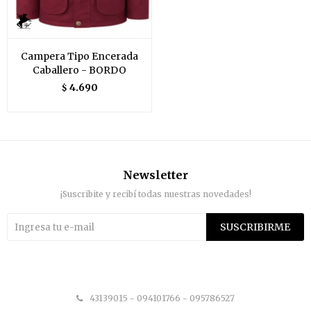
Campera Tipo Encerada
Caballero - BORDO
4.690
$
Newsletter
¡Suscribite y recibí todas nuestras novedades!
SUSCRIBIRME


43139015 - 094101766 - 095786527