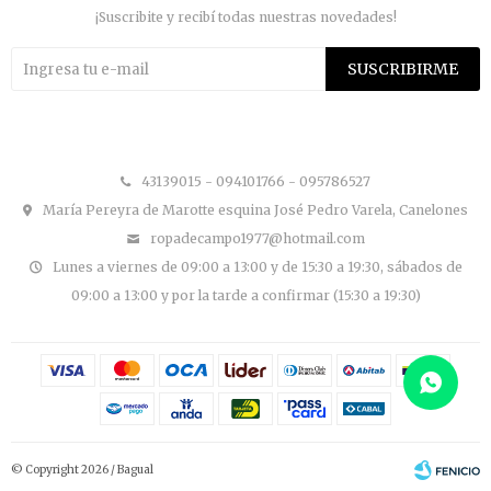
¡Suscribite y recibí todas nuestras novedades!
SUSCRIBIRME


43139015 - 094101766 - 095786527
María Pereyra de Marotte esquina José Pedro Varela, Canelones
ropadecampo1977@hotmail.com
Lunes a viernes de 09:00 a 13:00 y de 15:30 a 19:30, sábados de
09:00 a 13:00 y por la tarde a confirmar (15:30 a 19:30)
© Copyright 2026 / Bagual