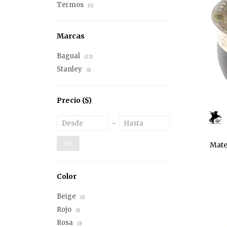
Termos
(5)
Marcas
Bagual
(22)
Stanley
(1)
Precio
($)
OK
Mate
Color
Beige
(1)
Rojo
(1)
Rosa
(3)