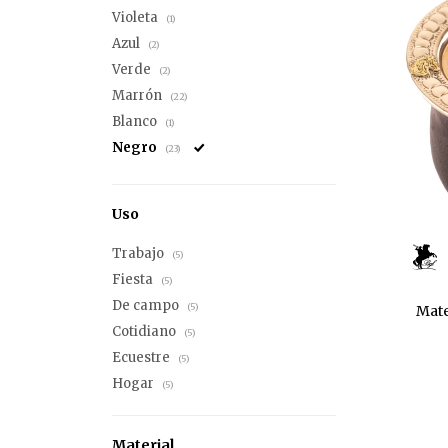
Violeta
(1)
Azul
(2)
Verde
(2)
Marrón
(22)
Blanco
(1)
Negro
(23)
Uso
Trabajo
(5)
Fiesta
(5)
De campo
(5)
Mate
Cotidiano
(5)
Ecuestre
(5)
Hogar
(5)
Material