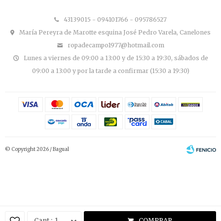
43139015 - 094101766 - 095786527
María Pereyra de Marotte esquina José Pedro Varela, Canelones
ropadecampo1977@hotmail.com
Lunes a viernes de 09:00 a 13:00 y de 15:30 a 19:30, sábados de
09:00 a 13:00 y por la tarde a confirmar (15:30 a 19:30)
© Copyright 2026 / Bagual
Fenicio
1
COMPRAR