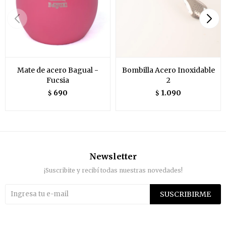
Mate de acero Bagual -
Bombilla Acero Inoxidable
Fucsia
2
690
1.090
$
$
Newsletter
¡Suscribite y recibí todas nuestras novedades!
SUSCRIBIRME

