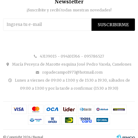
Newsletter
¡Suscribite y recibí todas nuestras novedades!
SUSCRIBIRME


43139015 - 094101766 - 095786527
María Pereyra de Marotte esquina José Pedro Varela, Canelones
ropadecampo1977@hotmail.com
Lunes a viernes de 09:00 a 13:00 y de 15:30 a 19:30, sábados de
09:00 a 13:00 y por la tarde a confirmar (15:30 a 19:30)
© Copyright 2026 / Bagual