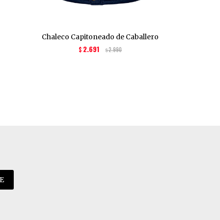
Chaleco Capitoneado de Caballero
Chaleco Ca
fron
2.691
$
2.990
$
E