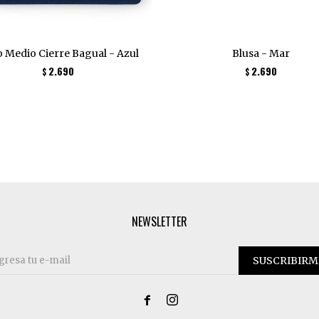
 Medio Cierre Bagual - Azul
Blusa - Mar
2.690
2.690
$
$
NEWSLETTER
SUSCRIBIRM

