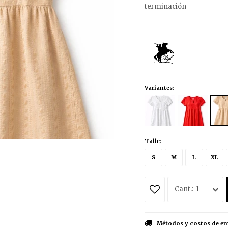
terminación
Variantes:
Talle:
S
M
L
XL
1
Métodos y costos de en