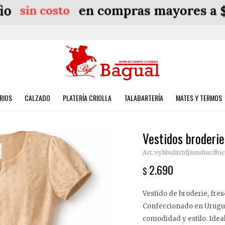
RIOS
CALZADO
PLATERÍA CRIOLLA
TALABARTERÍA
MATES Y TERMOS
Vestidos broderie
vyhbuhtctdjiuxsbucdbi
2.690
$
Vestido de broderie, fres
Confeccionado en Urugua
comodidad y estilo. Idea