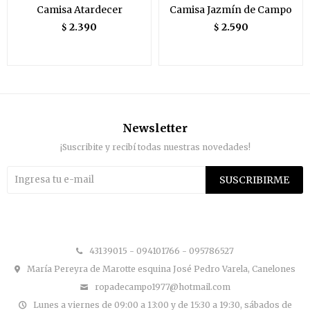
Camisa Atardecer
Camisa Jazmín de Campo
2.390
2.590
$
$
Newsletter
¡Suscribite y recibí todas nuestras novedades!
SUSCRIBIRME


43139015 - 094101766 - 095786527
María Pereyra de Marotte esquina José Pedro Varela, Canelones
ropadecampo1977@hotmail.com
Lunes a viernes de 09:00 a 13:00 y de 15:30 a 19:30, sábados de