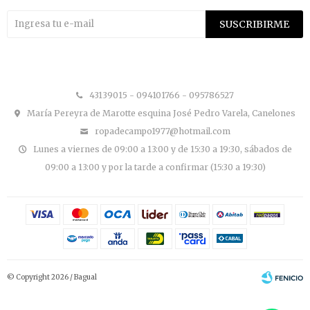
SUSCRIBIRME


43139015 - 094101766 - 095786527
María Pereyra de Marotte esquina José Pedro Varela, Canelones
ropadecampo1977@hotmail.com
Lunes a viernes de 09:00 a 13:00 y de 15:30 a 19:30, sábados de
09:00 a 13:00 y por la tarde a confirmar (15:30 a 19:30)
© Copyright 2026 / Bagual