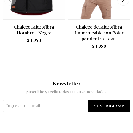
Chaleco Microfibra
Chaleco de Microfibra
Hombre - Negro
Impermeable con Polar
por dentro - azul
1.950
$
1.950
$
Newsletter
¡Suscribite y recibí todas nuestras novedades!
SUSCRIBIRME

