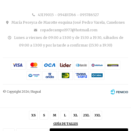
43139015 - 094101766 - 095786527
María Pereyra de Marotte esquina José Pedro Varela, Canelones
ropadecampo1977@hotmail.com
Lunes a viernes de 09:00 a 13:00 y de 15:30 a 19:30, sábados de
09:00 a 13:00 y por la tarde a confirmar (15:30 a 19:30)
© Copyright 2026 / Bagual
XS
S
M
L
XL
2XL
3XL
GUÍA DE TALLES