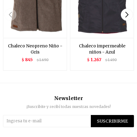
Chaleco Neopreno Niño -
Chaleco impermeable
Gris
niños - Azul
845
1.267
$
1.690
$
1.490
$
$
Newsletter
¡Suscribite y recibí todas nuestras novedades!
SUSCRIBIRME

