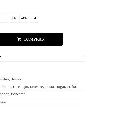
L
XL
4XL
5xl
COMPRAR
vío
mbre, Unisex
tidiano, De campo, Ecuestre, Fiesta, Hogar, Trabajo
godon, Poliester
arga