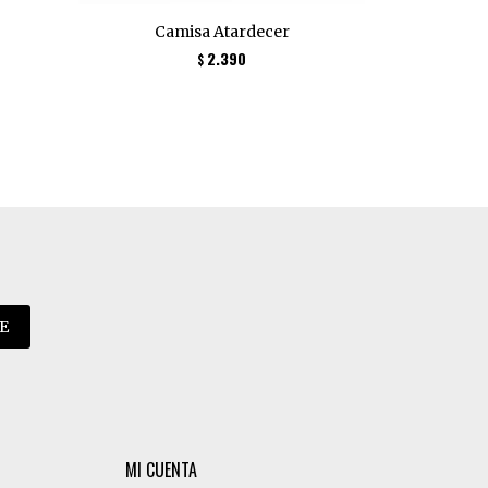
Camisa Atardecer
B
2.390
$
E
MI CUENTA