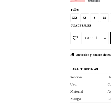
Talle:
XXS
XS
S
M
GUÍA DE TALLES
1
Métodos y costos de en
CARACTERÍSTICAS
Sección
Ho
Uso
Co
Material
Al
Manga
L