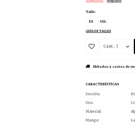
Talle:
XS
4XL
GUÍA DE TALLES
1
Métodos y costos de en
CARACTERÍSTICAS
Sección
Ho
Uso
Co
Material
Al
Manga
L