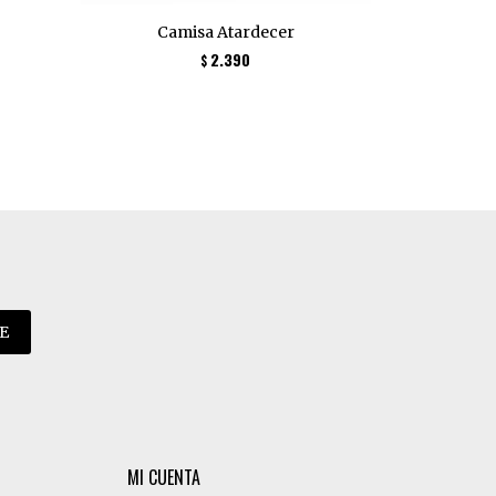
Camisa Atardecer
B
2.390
$
E
MI CUENTA