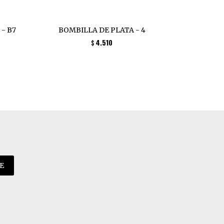
 - B7
BOMBILLA DE PLATA - 4
Bombi
4.510
$
E