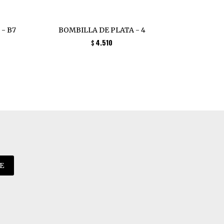
 - B7
BOMBILLA DE PLATA - 4
Bombi
4.510
$
E