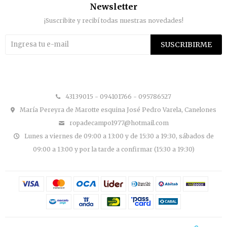
Newsletter
¡Suscribite y recibí todas nuestras novedades!
SUSCRIBIRME


43139015 - 094101766 - 095786527
María Pereyra de Marotte esquina José Pedro Varela, Canelones
ropadecampo1977@hotmail.com
Lunes a viernes de 09:00 a 13:00 y de 15:30 a 19:30, sábados de
09:00 a 13:00 y por la tarde a confirmar (15:30 a 19:30)