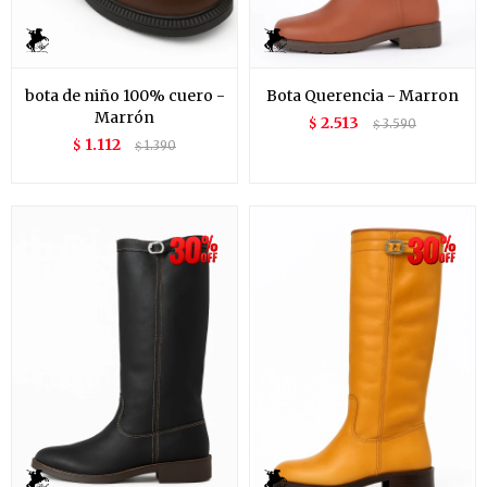
bota de niño 100% cuero -
Bota Querencia - Marron
Marrón
2.513
$
3.590
$
1.112
$
1.390
$