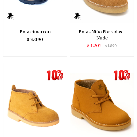
Bota cimarron
Botas Niño Forradas -
Nude
3.090
$
1.701
$
1.890
$