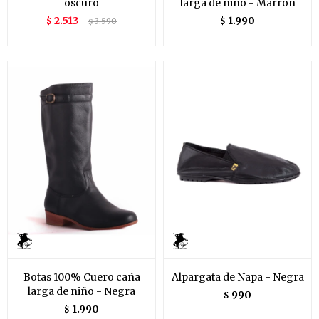
oscuro
larga de niño - Marrón
2.513
1.990
$
3.590
$
$
Botas 100% Cuero caña
Alpargata de Napa - Negra
larga de niño - Negra
990
$
1.990
$