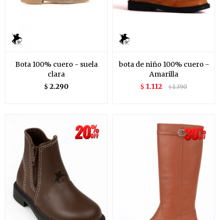
Bota 100% cuero - suela
bota de niño 100% cuero -
clara
Amarilla
2.290
1.112
$
$
1.390
$