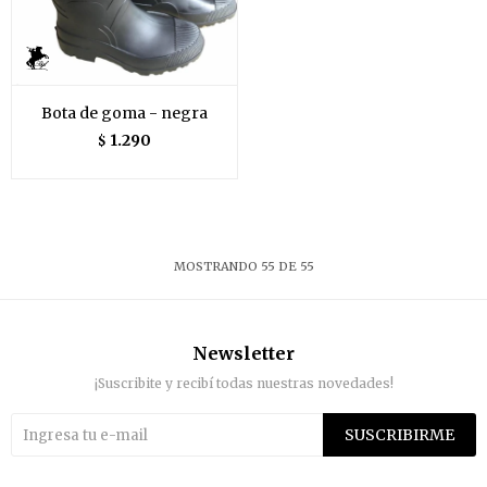
Bota de goma - negra
1.290
$
MOSTRANDO
55
DE
55
Newsletter
¡Suscribite y recibí todas nuestras novedades!
SUSCRIBIRME

