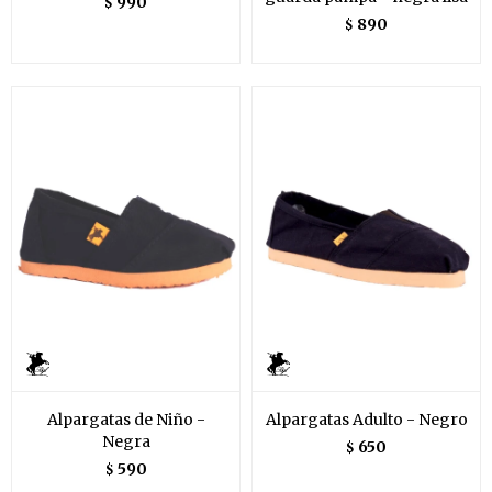
990
$
890
$
Alpargatas de Niño -
Alpargatas Adulto - Negro
Negra
650
$
590
$