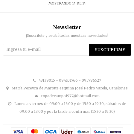
MOSTRANDO
14
DE
14
Newsletter
¡Suscribite y recibí todas nuestras novedades!
SUSCRIBIRME


43139015 - 094101766 - 095786527
María Pereyra de Marotte esquina José Pedro Varela, Canelones
ropadecampo1977@hotmail.com
Lunes a viernes de 09:00 a 13:00 y de 15:30 a 19:30, sábados de
09:00 a 13:00 y por la tarde a confirmar (15:30 a 19:30)