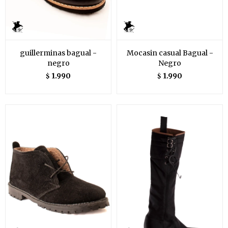
guillerminas bagual -
Mocasin casual Bagual -
negro
Negro
1.990
1.990
$
$