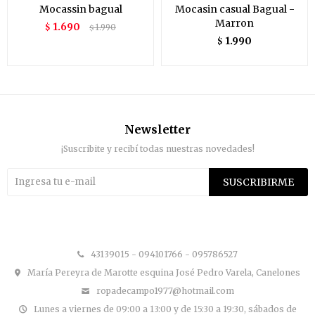
Mocassin bagual
Mocasin casual Bagual -
Marron
1.690
$
1.990
$
1.990
$
Newsletter
¡Suscribite y recibí todas nuestras novedades!
SUSCRIBIRME


43139015 - 094101766 - 095786527
María Pereyra de Marotte esquina José Pedro Varela, Canelones
ropadecampo1977@hotmail.com
Lunes a viernes de 09:00 a 13:00 y de 15:30 a 19:30, sábados de