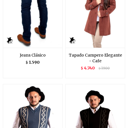
Jeans Clásico
Tapado Campero Elegante
- Cafe
1.590
$
4.740
$
7.900
$