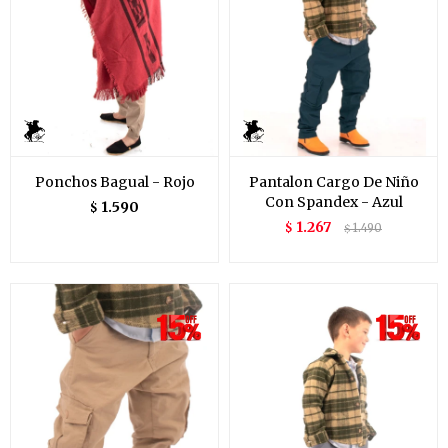
Ponchos Bagual - Rojo
Pantalon Cargo De Niño
Con Spandex - Azul
1.590
$
1.267
$
1.490
$