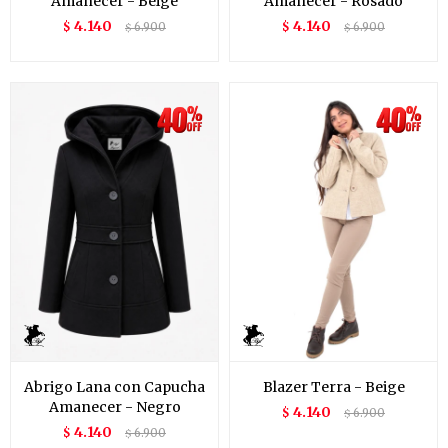
Amanecer - Beige
Amanecer - Rosado
4.140
4.140
$
6.900
$
6.900
$
$
Abrigo Lana con Capucha
Blazer Terra - Beige
Amanecer - Negro
4.140
$
6.900
$
4.140
$
6.900
$