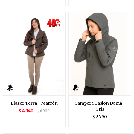
Blazer Terra - Marrón
Campera Taslon Dama -
Gris
4.140
$
6.900
$
2.790
$