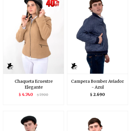
Chaqueta Ecuestre
Campera Bomber Aviador
Elegante
- Azul
4.740
2.690
$
7.900
$
$