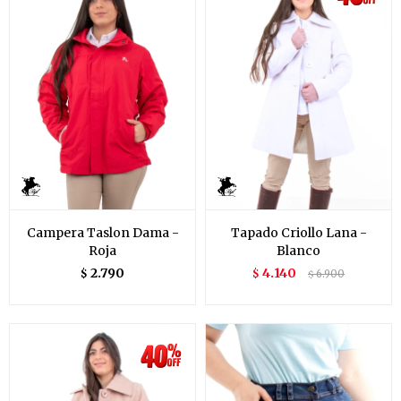
Campera Taslon Dama -
Tapado Criollo Lana -
Roja
Blanco
2.790
4.140
$
$
6.900
$