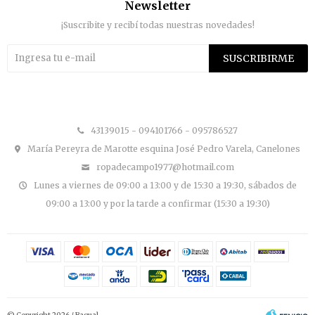
Newsletter
¡Suscribite y recibí todas nuestras novedades!
SUSCRIBIRME


43139015 - 094101766 - 095786527
María Pereyra de Marotte esquina José Pedro Varela, Canelones
ropadecampo1977@hotmail.com
Lunes a viernes de 09:00 a 13:00 y de 15:30 a 19:30, sábados de
09:00 a 13:00 y por la tarde a confirmar (15:30 a 19:30)