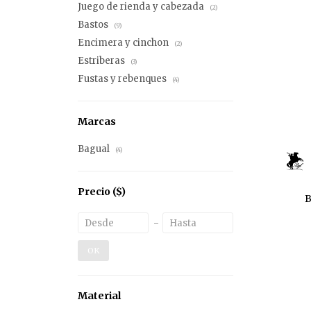
Juego de rienda y cabezada
(2)
Bastos
(9)
Encimera y cinchon
(2)
Estriberas
(3)
Fustas y rebenques
(4)
Marcas
Bagual
(4)
Precio
($)
B
OK
Material