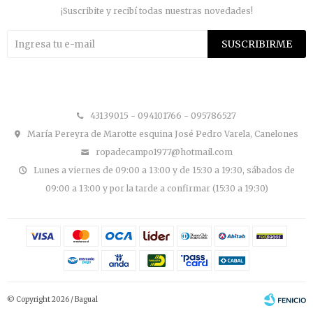
¡Suscribite y recibí todas nuestras novedades!
SUSCRIBIRME


43139015 - 094101766 - 095786527
María Pereyra de Marotte esquina José Pedro Varela, Canelones
ropadecampo1977@hotmail.com
Lunes a viernes de 09:00 a 13:00 y de 15:30 a 19:30, sábados de
09:00 a 13:00 y por la tarde a confirmar (15:30 a 19:30)
© Copyright 2026 / Bagual